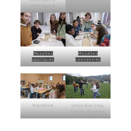
compagnie
Mosaïtes
Mosaïtes
appliqués
concentrés
Prandium
Unus duo tres,
Apollo Phoebus