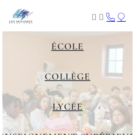
Aller
au




contenu
ÉCOLE
COLLÈGE
LYCÉE