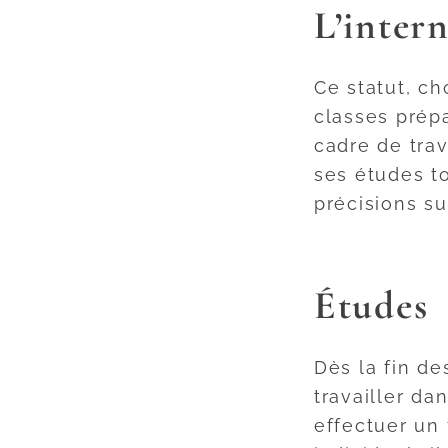
L’inter
Ce statut, ch
classes prépa
cadre de tra
ses études t
précisions su
Études
Dès la fin de
travailler da
effectuer un 