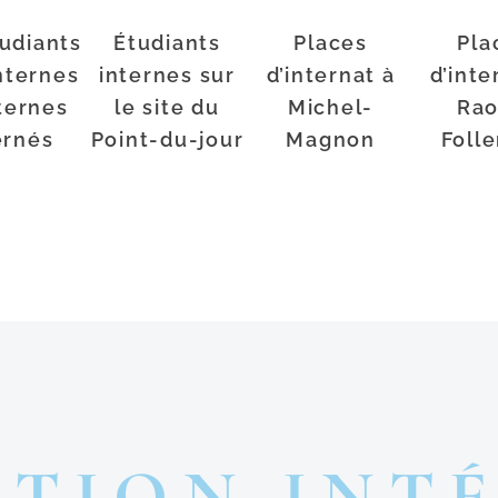
udiants
Étudiants
Places
Pla
nternes
internes sur
d’internat à
d’inte
ternes
le site du
Michel-
Rao
ernés
Point-du-jour
Magnon
Foll
TION INT