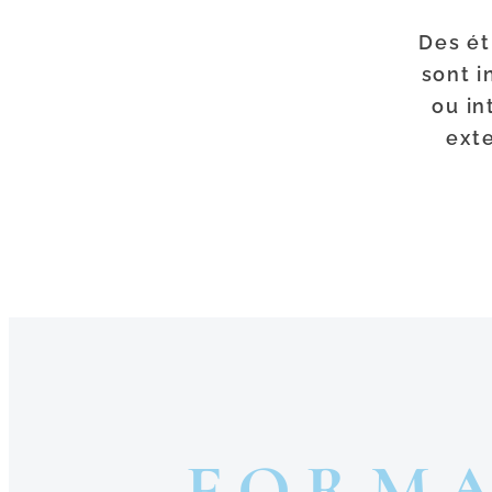
Des ét
sont i
ou in
ext
FORMA