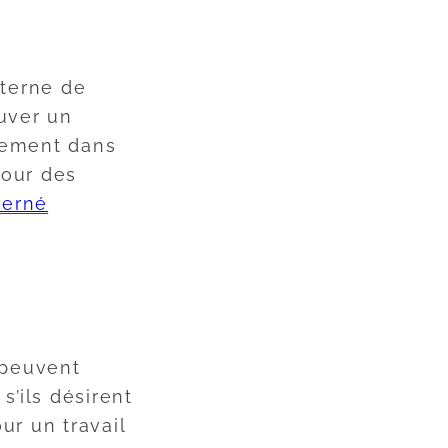
nterne de
ouver un
nement dans
Pour des
terné
 peuvent
s’ils désirent
ur un travail