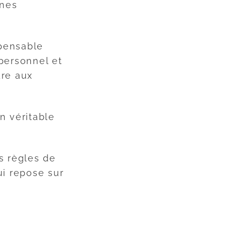
ines
spensable
personnel et
dre aux
n véritable
s règles de
i repose sur