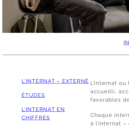
I
L’INTERNAT – EXTERNÉ
L’internat ou
accueilli, a
ÉTUDES
favorables de
L’INTERNAT EN
Chaque inter
CHIFFRES
à l’internat 