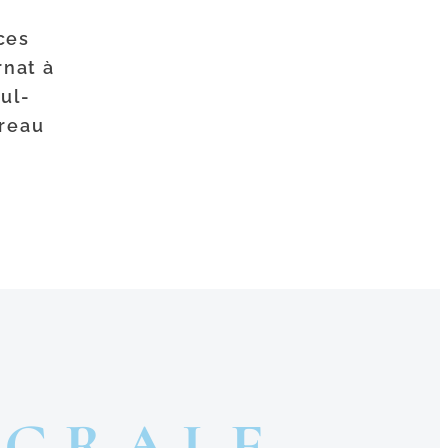
ces
rnat à
ul-
ereau
ÉGRALE