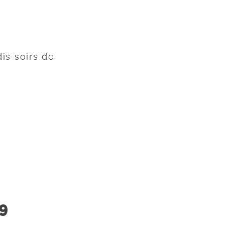
is soirs de
9