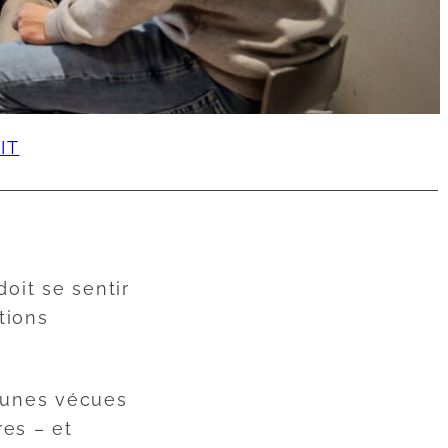
IT
doit se sentir
tions
munes vécues
res – et