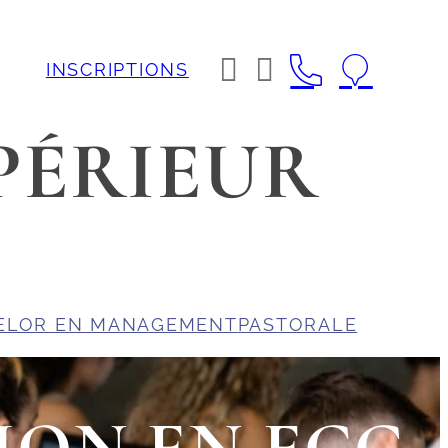




INSCRIPTIONS
PÉRIEUR
ELOR EN MANAGEMENT
PASTORALE